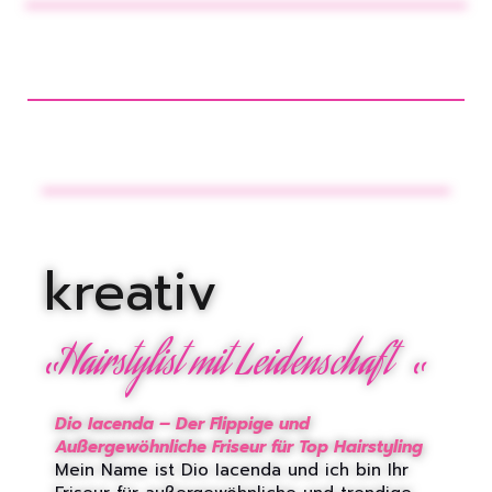
kreativ
„
„
Hairstylist mit Leidenschaft
Dio Iacenda – Der Flippige und
Außergewöhnliche Friseur für Top Hairstyling
Mein Name ist Dio Iacenda und ich bin Ihr