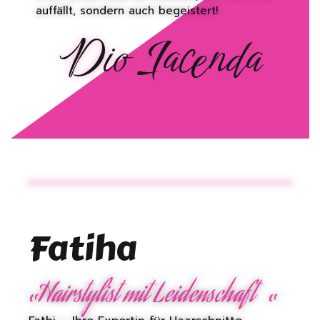
auffällt, sondern auch begeistert!
Dio Iacenda
Fatiha
„
„
Hairstylist mit Leidenschaft