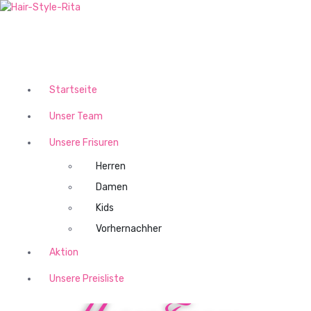
Z
u
m
I
Hair-Style-Rita
n
h
Startseite
a
l
Unser Team
t
Unsere Frisuren
s
p
Herren
r
Damen
i
n
Kids
g
Vorhernachher
e
n
Aktion
Unsere Preisliste